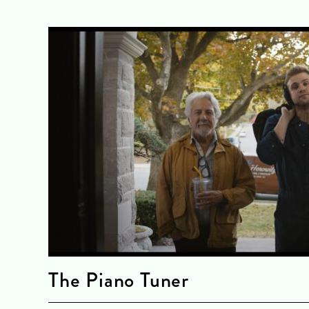
The Piano Tuner