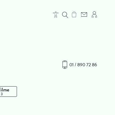
01 / 890 72 86
Filme
 3