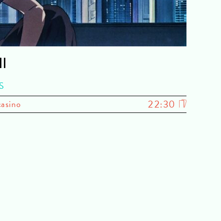
ll
S
22:30
casino