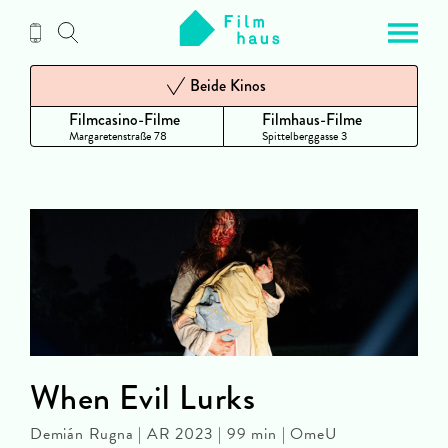
Zum
Inhalt
Beide Kinos
Filmcasino-Filme
Filmhaus-Filme
Margaretenstraße 78
Spittelberggasse 3
When Evil Lurks
Demián Rugna | AR 2023 | 99 min | OmeU