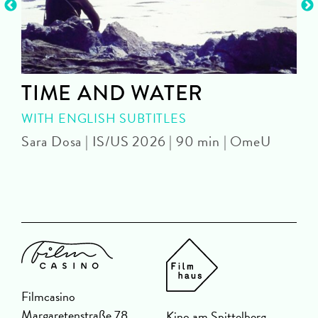
TIME AND WATER
WITH ENGLISH SUBTITLES
Sara Dosa | IS/US 2026 | 90 min | OmeU
P
Filmcasino
Margaretenstraße 78
Kino am Spittelberg