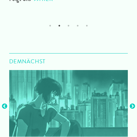
1
2
3
4
5
DEMNÄCHST