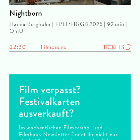
Nightborn
Hanna Bergholm | FI/LT/FR/GB 2026 | 92 min |
OmU
22:30
Filmcasino
TICKETS
Film verpasst?
Festivalkarten
ausverkauft?
Im wöchentlichen Filmcasino- und
Filmhaus-Newsletter findet ihr nicht nur