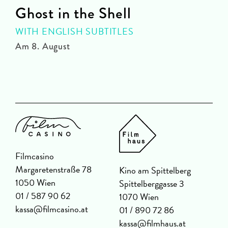
Ghost in the Shell
WITH ENGLISH SUBTITLES
Am 8. August
A
Filmcasino
Margaretenstraße 78
Kino am Spittelberg
1050 Wien
Spittelberggasse 3
01 / 587 90 62
1070 Wien
kassa@filmcasino.at
01 / 890 72 86
kassa@filmhaus.at