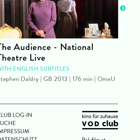
The Audience - National
La 
Theatre Live
CINE
Yoel 
WITH ENGLISH SUBTITLES
tephen Daldry | GB 2013 | 176 min | OmeU
CLUB LOG-IN
SUCHE
IMPRESSUM
DATENSCHUTZ
Polyfilm.at