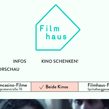
INFOS
KINO SCHENKEN!
ORSCHAU
mcasino-Filme
Filmhaus-
Beide Kinos
aretenstraße 78
Spittelberggasse