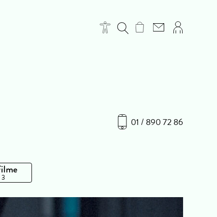
01 / 890 72 86
Filme
 3