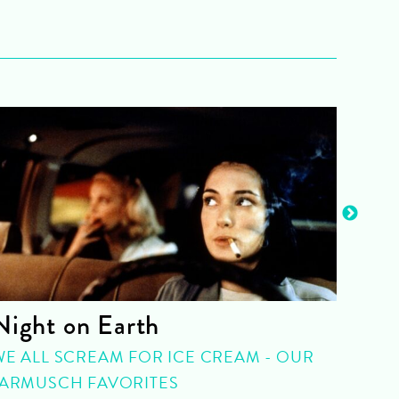
Night on Earth
Old
WE ALL SCREAM FOR ICE CREAM - OUR
WITH
JARMUSCH FAVORITES
Park 