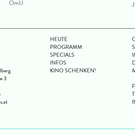
OmU
J
HEUTE
PROGRAMM
SPECIALS
INFOS
lberg
KINO SCHENKEN!
se 3
6
s.at