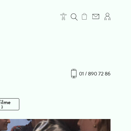
01 / 890 72 86
Filme
 3