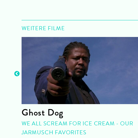
WEITERE FILME
k)
Ghost Dog
WE ALL SCREAM FOR ICE CREAM - OUR
JARMUSCH FAVORITES
26 |