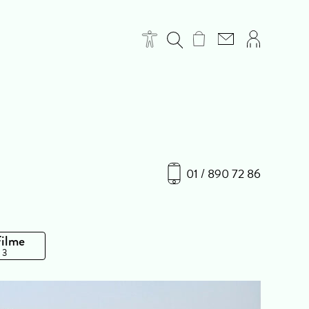
01 / 890 72 86
Filme
 3