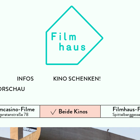
INFOS
KINO SCHENKEN!
ORSCHAU
mcasino-Filme
Filmhaus-
Beide Kinos
aretenstraße 78
Spittelberggasse