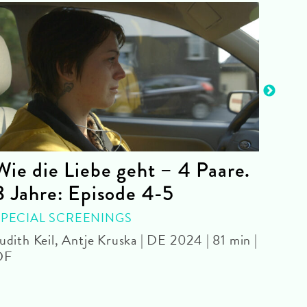
Wie die Liebe geht – 4 Paare.
The
8 Jahre: Episode 4-5
Danie
SPECIAL SCREENINGS
udith Keil, Antje Kruska | DE 2024 | 81 min |
DF