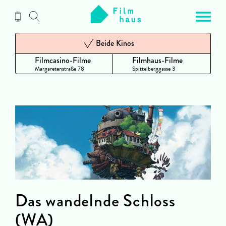
Zum
Inhalt
Beide Kinos
Filmcasino-Filme
Filmhaus-Filme
Margaretenstraße 78
Spittelberggasse 3
Das wandelnde Schloss
(WA)