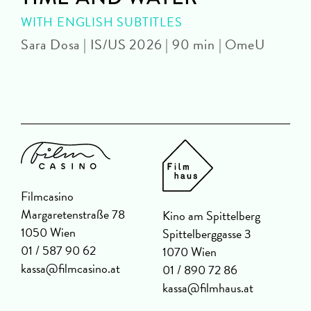
WITH ENGLISH SUBTITLES
Sara Dosa | IS/US 2026 | 90 min | OmeU
P
Filmcasino
Margaretenstraße 78
Kino am Spittelberg
1050 Wien
Spittelberggasse 3
01 / 587 90 62
1070 Wien
kassa@filmcasino.at
01 / 890 72 86
kassa@filmhaus.at