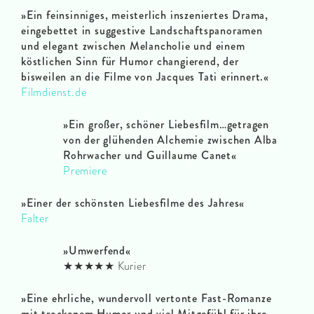
»Ein feinsinniges, meisterlich inszeniertes Drama,
eingebettet in suggestive Landschaftspanoramen
und elegant zwischen Melancholie und einem
köstlichen Sinn für Humor changierend, der
bisweilen an die Filme von Jacques Tati erinnert.
«
Filmdienst.de
»
Ein großer, schöner Liebesfilm…getragen
von der glühenden Alchemie zwischen Alba
Rohrwacher und Guillaume Canet
«
Premiere
»
Einer der schönsten Liebesfilme des Jahres
«
Falter
»
Umwerfend
«
★★★★★ Kurier
»
Eine ehrliche, wundervoll vertonte Fast-Romanze
mit trockenem Humor und viel Mitgefühl für ihre