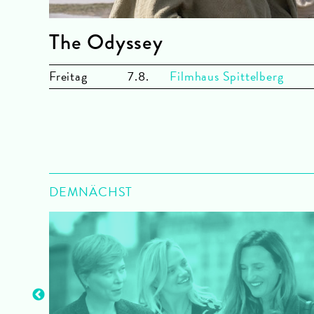
The Odyssey
Fr
eitag
7.8.
Filmhaus Spittelberg
DEMNÄCHST