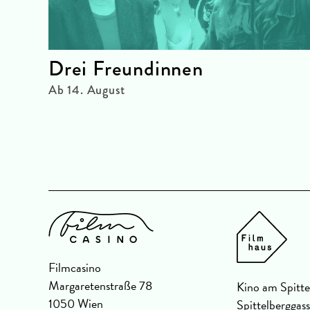
Drei Freundinnen
Ab 14. August
Filmcasino
Margaretenstraße 78
Kino am Spitte
1050 Wien
Spittelberggas