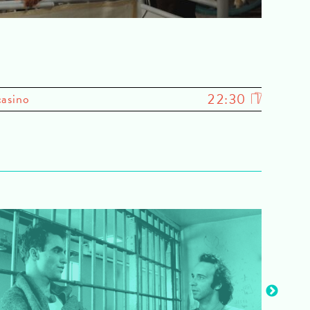
22:30
casino