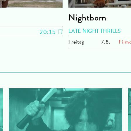
Nightborn
LATE NIGHT THRILLS
20:15
Fr
eitag
7.8.
Film