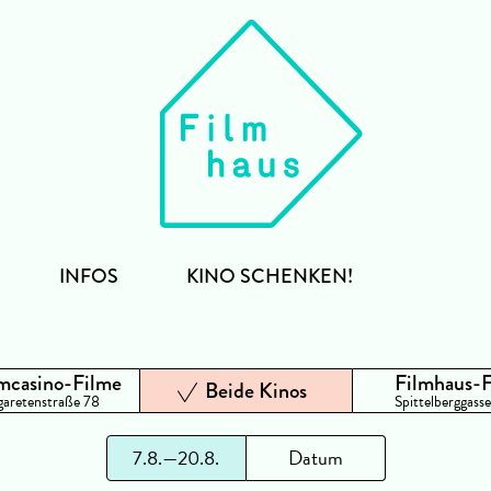
INFOS
KINO SCHENKEN!
mcasino-Filme
Filmhaus-
Beide Kinos
aretenstraße 78
Spittelberggasse
bis
7.8.
—
20.8.
Datum