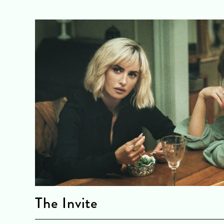
The Invite