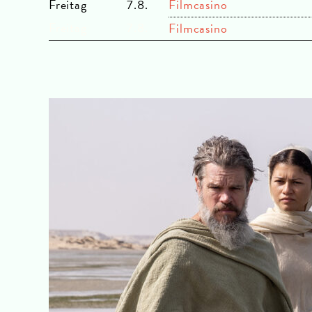
Fr
eitag
7.8.
Filmcasino
Fr
eitag
7.8.
Filmcasino