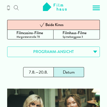
Zum
Inhalt
Beide Kinos
Filmcasino-Filme
Filmhaus-Filme
Margaretenstraße 78
Spittelberggasse 3
PROGRAMM-ANSICHT
bis
7.8.
—
20.8.
Datum