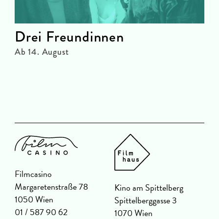
Drei Freundinnen
Ab 14. August
A
Filmcasino
Margaretenstraße 78
Kino am Spittelberg
1050 Wien
Spittelberggasse 3
01 / 587 90 62
1070 Wien