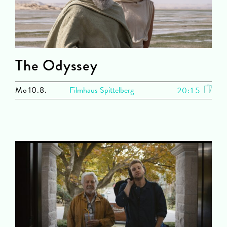
The Odyssey
Mo
10.8.
Filmhaus Spittelberg
20:15