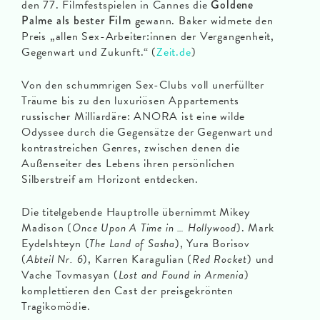
den 77. Filmfestspielen in Cannes die
Goldene
Palme als bester Film
gewann. Baker widmete den
Preis „allen Sex-Arbeiter:innen der Vergangenheit,
Gegenwart und Zukunft.“ (
Zeit.de
)
Von den schummrigen Sex-Clubs voll unerfüllter
Träume bis zu den luxuriösen Appartements
russischer Milliardäre: ANORA ist eine wilde
Odyssee durch die Gegensätze der Gegenwart und
kontrastreichen Genres, zwischen denen die
Außenseiter des Lebens ihren persönlichen
Silberstreif am Horizont entdecken.
Die titelgebende Hauptrolle übernimmt Mikey
Madison (
Once Upon A Time in … Hollywood
). Mark
Eydelshteyn (
The Land of Sasha
), Yura Borisov
(
Abteil Nr. 6
), Karren Karagulian (
Red Rocket
) und
Vache Tovmasyan (
Lost and Found in Armenia
)
komplettieren den Cast der preisgekrönten
Tragikomödie.