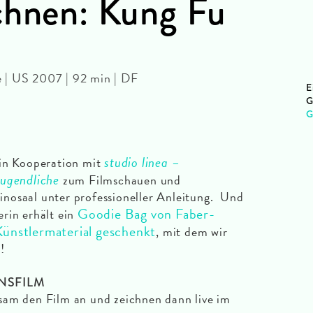
chnen: Kung Fu
 | US 2007 | 92 min | DF
E
G
G
studio linea –
 in Kooperation mit
Jugendliche
zum Filmschauen und
nosaal unter professioneller Anleitung. Und
Goodie Bag von Faber-
rin erhält ein
Künstlermaterial geschenkt
, mit dem wir
!
NSFILM
sam den Film an und zeichnen dann live im