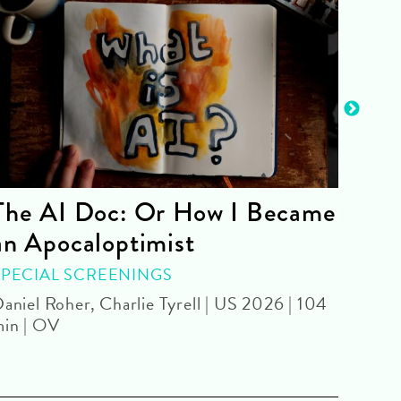
The AI Doc: Or How I Became
Tra
an Apocaloptimist
Ann
SPECIAL SCREENINGS
SPEC
aniel Roher, Charlie Tyrell | US 2026 | 104
Danny
in | OV