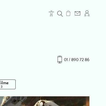
01 / 890 72 86
Filme
 3