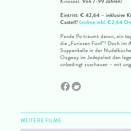
Kinosaal.
Von 7-99 Jahren!
Eintritt: € 42,64 – inklusive 
Castell!
(online inkl. €2,64 O
Panda Po träumt davon, ein tapf
die „Furiosen Fünf“! Doch im Al
Suppenkelle in der Nudelküche 
Oogway im Jadepalast den lege
unbedingt zuschauen – mit un
WEITERE FILME