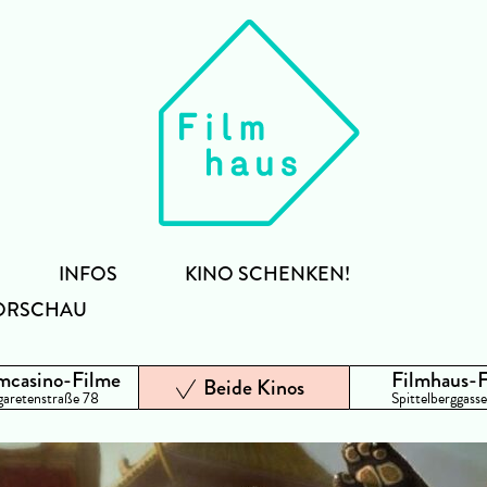
INFOS
KINO SCHENKEN!
ORSCHAU
mcasino-Filme
Filmhaus-
Beide Kinos
aretenstraße 78
Spittelberggasse