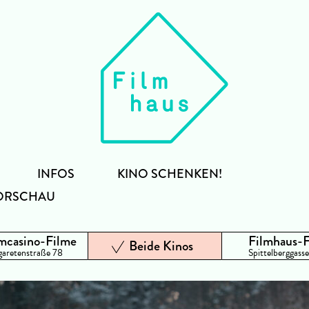
INFOS
KINO SCHENKEN!
ORSCHAU
mcasino-Filme
Filmhaus-
Beide Kinos
aretenstraße 78
Spittelberggasse