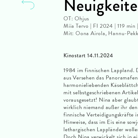
Neuigkeite
OT: Ohjus
Miia Tervo | FI 2024 | 119 mi
Mit: Oona Airola, Hannu-Pekk
Kinostart 14.11.2024
1984 im finnischen Lappland. 
aus Versehen das Panoramafen
harmonieliebenden Käseblättche
mit selbstgeschriebenen Artike
vorausgesetzt! Nina aber glaub
wirklich niemand außer ihr de
finnische Verteidigungskräfte 
Hinweise, dass im Eis eine sowj
lethargischen Lappländer wolle
Doch Nina verwickelt sich in ei