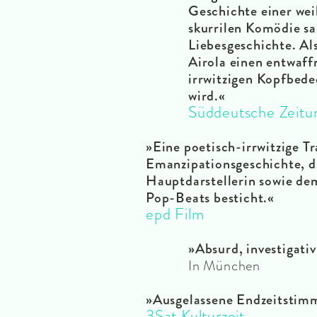
Geschichte einer wei
skurrilen Komödie s
Liebesgeschichte. Al
Airola einen entwaf
irrwitzigen Kopfbed
wird.«
Süddeutsche Zeitu
»Eine poetisch-irrwitzige 
Emanzipationsgeschichte, di
Hauptdarstellerin sowie de
Pop-Beats besticht.«
epd Film
»Absurd, investigativ
In München
»Ausgelassene Endzeitstimm
3Sat Kulturzeit