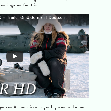
nlänge entfernt ist.
– Trailer OmU German | Deutsch
 ganzen Armada irrwitziger Figuren und einer