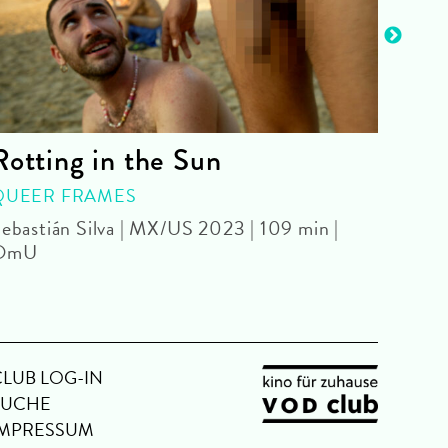
Rotting in the Sun
Old
QUEER FRAMES
WITH
ebastián Silva | MX/US 2023 | 109 min |
Park 
OmU
CLUB LOG-IN
SUCHE
IMPRESSUM