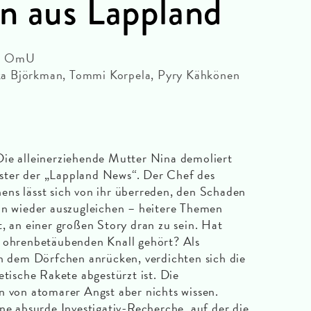
n aus Lappland
n | OmU
a Björkman, Tommi Korpela, Pyry Kähkönen
Die alleinerziehende Mutter Nina demoliert
ster der „Lappland News“. Der Chef des
ns lässt sich von ihr überreden, den Schaden
ln wieder auszugleichen – heitere Themen
t, an einer großen Story dran zu sein. Hat
n ohrenbetäubenden Knall gehört? Als
in dem Dörfchen anrücken, verdichten sich die
etische Rakete abgestürzt ist. Die
n von atomarer Angst aber nichts wissen.
ne absurde Investigativ-Recherche, auf der die