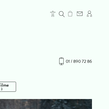
01 / 890 72 86
Filme
 3