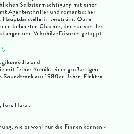
blichen Selbstermächtigung mit einer
amt Agententhriller und romantischer
s Hauptdarstellerin verströmt Oona
fnend beherzten Charme, der nur von den
eckungen und Vokuhila-Frisuren getoppt
ng
Tragikomödie und
e mit feiner Komik, einer großartigen
m Soundtrack aus 1980er-Jahre-Elektro-
, fürs Herz«
ung, wie es wohl nur die Finnen können.«