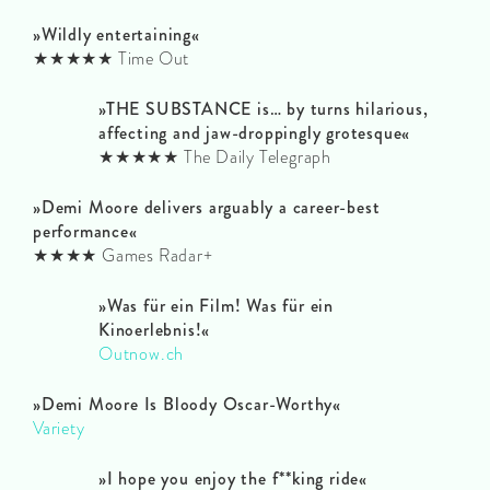
»Wildly entertaining
«
★★★★★ Time Out
»THE SUBSTANCE is… by turns hilarious,
affecting and jaw-droppingly grotesque
«
★★★★★ The Daily Telegraph
»Demi Moore delivers arguably a career-best
performance
«
★★★★ Games Radar+
»Was für ein Film! Was für ein
Kinoerlebnis!«
Outnow.ch
»Demi Moore Is Bloody Oscar-Worthy«
Variety
»I hope you enjoy the f**king ride«