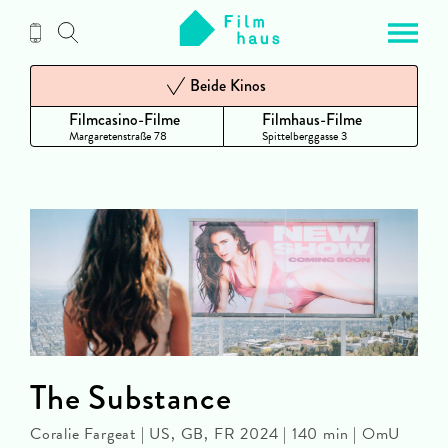
Zum
Inhalt
Beide Kinos
Filmcasino-Filme
Filmhaus-Filme
Margaretenstraße 78
Spittelberggasse 3
The Substance
Coralie Fargeat | US, GB, FR 2024 | 140 min | OmU