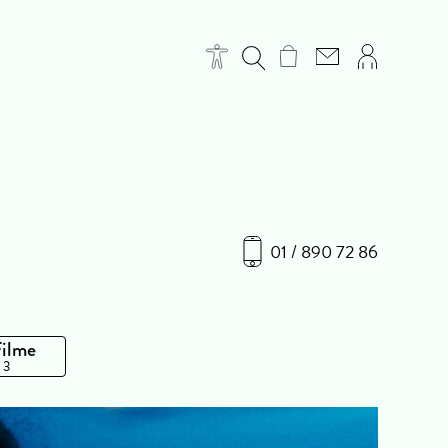
01 / 890 72 86
Filme
 3