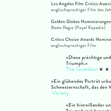
Los Angeles Film Critics Asso
englischsprachiger Film des Ja
Golden Globes Nominierungen
Beste Regie (Payal Kapadia)
Critics Choice Awards Nomini
englischsprachiger Film
»
Diese prächtige un
Triumph
.
«
The Guardian
★ ★ 
»
Ein glühendes Porträt urb
Schwesternschaft, das den 
Variety
»
Ein hinreißender un
Triumph mit hypnoti