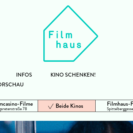
INFOS
KINO SCHENKEN!
ORSCHAU
mcasino-Filme
Filmhaus-
Beide Kinos
aretenstraße 78
Spittelberggasse