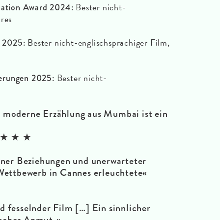
Bester nicht-
ciation Award 2024:
hres
Bester nicht-englischsprachiger Film,
 2025:
Bester nicht-
erungen 2025:
d moderne Erzählung aus Mumbai ist ein
★ ★ ★
aner Beziehungen und unerwarteter
Wettbewerb in Cannes erleuchtete«
d fesselnder Film […] Ein sinnlicher
scher Anmut.
«