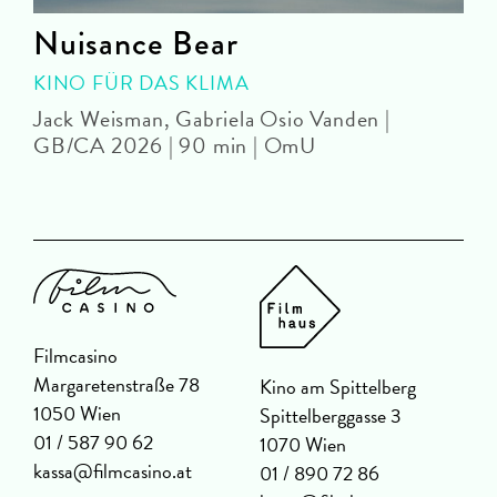
Nuisance Bear
KINO FÜR DAS KLIMA
Jack Weisman, Gabriela Osio Vanden |
J
GB/CA 2026 | 90 min | OmU
Filmcasino
Margaretenstraße 78
Kino am Spittelberg
1050 Wien
Spittelberggasse 3
01 / 587 90 62
1070 Wien
kassa@filmcasino.at
01 / 890 72 86