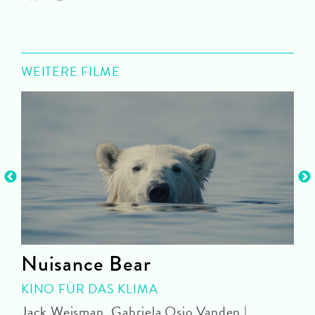
WEITERE FILME
Nuisance Bear
KINO FÜR DAS KLIMA
Jack Weisman, Gabriela Osio Vanden |
J