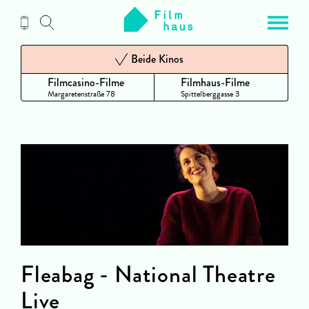
Zum
Inhalt
Beide Kinos
Filmcasino-Filme
Filmhaus-Filme
Margaretenstraße 78
Spittelberggasse 3
Fleabag - National Theatre
Live