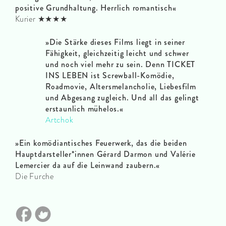
positive Grundhaltung. Herrlich romantisch«
Kurier ★★★★
»
Die Stärke dieses Films liegt in seiner
Fähigkeit, gleich­zeitig leicht und schwer
und noch viel mehr zu sein. Denn TICKET
INS LEBEN ist Screwball-Komödie,
Roadmovie, Alters­me­lan­cholie, Liebes­film
und Abgesang zugleich. Und all das gelingt
erstaun­lich mühelos.«
Artchok
»Ein komödiantisches Feuerwerk, das die beiden
Hauptdarsteller*innen Gérard Darmon und Valérie
Lemercier da auf die Leinwand zaubern.«
Die Furche