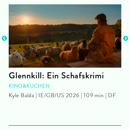
Glennkill: Ein Schafskrimi
KINO&KUCHEN
Kyle Balda | IE/GB/US 2026 | 109 min | DF
J