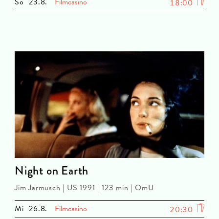
So
23.8.
Filmcasino
18:00
Night on Earth
Jim Jarmusch | US 1991 | 123 min | OmU
Mi
26.8.
Filmcasino
20:30