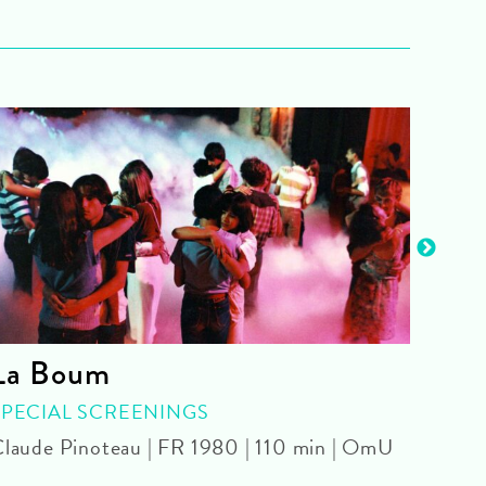
La Boum
The
live
SPECIAL SCREENINGS
laude Pinoteau | FR 1980 | 110 min | OmU
SPEC
Tommy