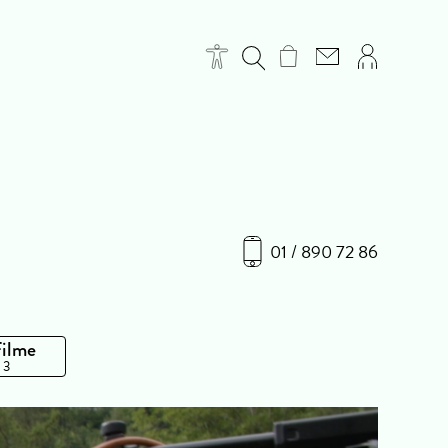
01 / 890 72 86
Filme
 3