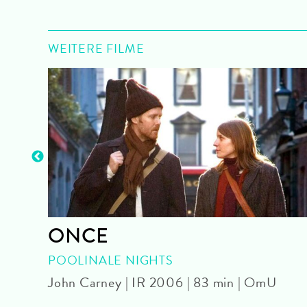
WEITERE FILME
re.
ONCE
POOLINALE NIGHTS
John Carney | IR 2006 | 83 min | OmU
 min |