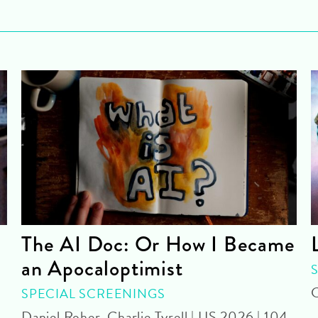
The AI Doc: Or How I Became
an Apocaloptimist
C
SPECIAL SCREENINGS
Daniel Roher, Charlie Tyrell | US 2026 | 104