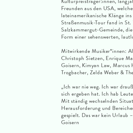
Kulturpreisträger:innen, langj
Freunden aus den USA, welche
lateinamerikanische Klänge in
Straßenmusik-Tour fand in St. 
Salzkammergut-Gemeinde, die n
Form einer sehenswerten, lautlo
Mitwirkende Musiker*innen: Al
Christoph Sietzen, Enrique Ma
Goisern, Kimyan Law, Marcus H
Trogbacher, Zelda Weber & The
„Ich war nie weg. Ich war drau
sich ergeben hat. Ich hab Leute
Mit ständig wechselnden Situa
Herausforderung und Bereiche
gespielt. Das war kein Urlaub –
Goisern