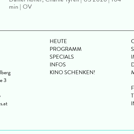
min | OV
HEUTE
PROGRAMM
SPECIALS
INFOS
lberg
KINO SCHENKEN!
se 3
6
s.at