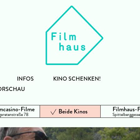
INFOS
KINO SCHENKEN!
ORSCHAU
mcasino-Filme
Filmhaus-
Beide Kinos
aretenstraße 78
Spittelberggasse