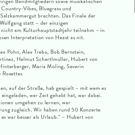
ährigen Bandmitgliedern sowie musikalischen
 Country-Vibes, Bluegrass und
s Salzkammergut brachten. Das Finale der
Wolfgang statt – der einzigen
icht am Kulturhauptstadtjahr teilnahm – in
sen Interpretation von Heast as nit.
ex Pohn, Alex Trebo, Bob Bernstein,
rtinez, Helmut Schartlmüller, Hubert von
interberger, Maria Moling, Severin
 Rosettes
ßen, auf der Straße, hab gespielt – mit wem es
 eingeladen, wer Zeit gehabt hat, war dabei.
tionen umgehen zu lernen, war
rung zugleich. Wir haben rund 50 Konzerte
 es war besser als Urlaub.“ – Hubert von