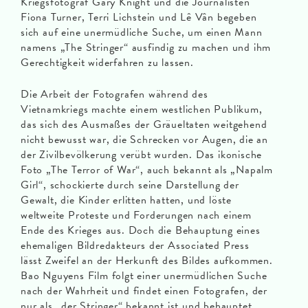
Kriegsfotograf Gary Knight und die Journalisten
Fiona Turner, Terri Lichstein und Lê Vân begeben
sich auf eine unermüdliche Suche, um einen Mann
namens „The Stringer“ ausfindig zu machen und ihm
Gerechtigkeit widerfahren zu lassen.
Die Arbeit der Fotografen während des
Vietnamkriegs machte einem westlichen Publikum,
das sich des Ausmaßes der Gräueltaten weitgehend
nicht bewusst war, die Schrecken vor Augen, die an
der Zivilbevölkerung verübt wurden. Das ikonische
Foto „The Terror of War“, auch bekannt als „Napalm
Girl“, schockierte durch seine Darstellung der
Gewalt, die Kinder erlitten hatten, und löste
weltweite Proteste und Forderungen nach einem
Ende des Krieges aus. Doch die Behauptung eines
ehemaligen Bildredakteurs der Associated Press
lässt Zweifel an der Herkunft des Bildes aufkommen.
Bao Nguyens Film folgt einer unermüdlichen Suche
nach der Wahrheit und findet einen Fotografen, der
nur als „der Stringer“ bekannt ist und behauptet,