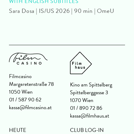
WITH ENGLISH SUBTITLES
Sara Dosa | IS/US 2026 | 90 min | OmeU
P
Filmcasino
Margaretenstraße 78
Kino am Spittelberg
1050 Wien
Spittelberggasse 3
01 / 587 90 62
1070 Wien
kassa@filmcasino.at
01 / 890 72 86
kassa@filmhaus.at
HEUTE
CLUB LOG-IN