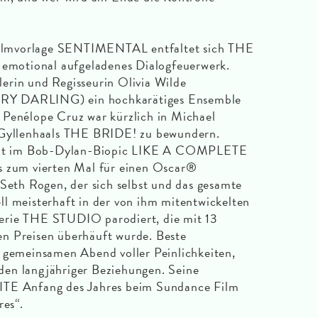
 Filmvorlage SENTIMENTAL entfaltet sich THE
e emotional aufgeladenes Dialogfeuerwerk.
erin und Regisseurin Olivia Wilde
DARLING) ein hochkarätiges Ensemble
 Penélope Cruz war kürzlich in Michael
yllenhaals THE BRIDE! zu bewundern.
letzt im Bob-Dylan-Biopic LIKE A COMPLETE
um vierten Mal für einen Oscar®
 Seth Rogen, der sich selbst und das gesamte
l meisterhaft in der von ihm mitentwickelten
erie THE STUDIO parodiert, die mit 13
n Preisen überhäuft wurde. Beste
n gemeinsamen Abend voller Peinlichkeiten,
en langjähriger Beziehungen. Seine
ITE Anfang des Jahres beim Sundance Film
res“.