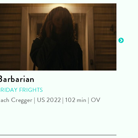
Barbarian
Old
FRIDAY FRIGHTS
WITH
ach Cregger | US 2022 | 102 min | OV
Park 