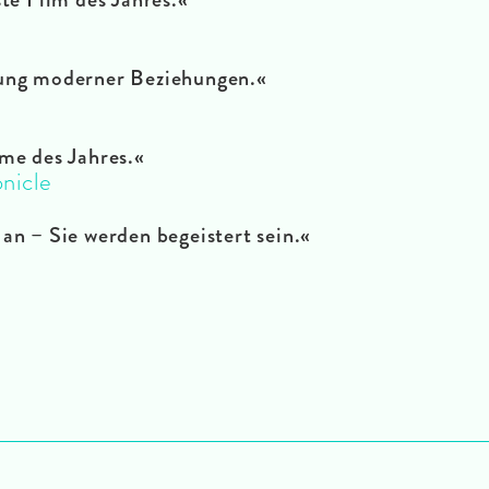
ung moderner Beziehungen.
«
lme des Jahres.
«
nicle
n – Sie werden begeistert sein.
«