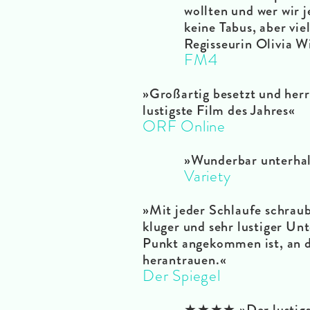
wollten und wer wir 
keine Tabus, aber viel
Regisseurin Olivia Wi
FM4
»
Großartig besetzt und herr
lustigste Film des Jahres
«
ORF Online
»
Wunderbar unterhal
Variety
»
Mit jeder Schlaufe schraub
kluger und sehr lustiger Un
Punkt angekommen ist, an 
herantrauen.
«
Der Spiegel
★★★★
»
Der lustig