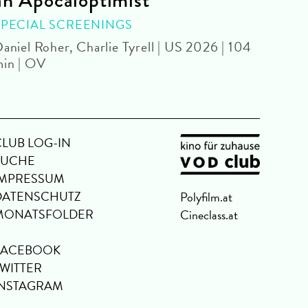
an Apocaloptimist
SPEC
Béla 
SPECIAL SCREENINGS
aniel Roher, Charlie Tyrell | US 2026 | 104
in | OV
CLUB LOG-IN
SUCHE
IMPRESSUM
DATENSCHUTZ
Polyfilm.at
MONATSFOLDER
Cineclass.at
FACEBOOK
TWITTER
INSTAGRAM