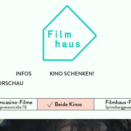
INFOS
KINO SCHENKEN!
ORSCHAU
mcasino-Filme
Filmhaus-
Beide Kinos
aretenstraße 78
Spittelberggasse