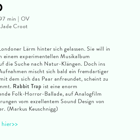
p
 97 min | OV
 Jade Croot
doner Lärm hinter sich gelassen. Sie will in
an einem experimentellen Musikalbum
auf die Suche nach Natur-Klängen. Doch ins
Aufnahmen mischt sich bald ein fremdartiger
mit dem sich das Paar anfreundet, scheint zu
ommt.
ist eine enorm
Rabbit Trap
nde Folk-Horror-Ballade, auf Analogfilm
hdrungen vom exzellentem Sound Design von
er. (Markus Keuschnigg)
 hier>>