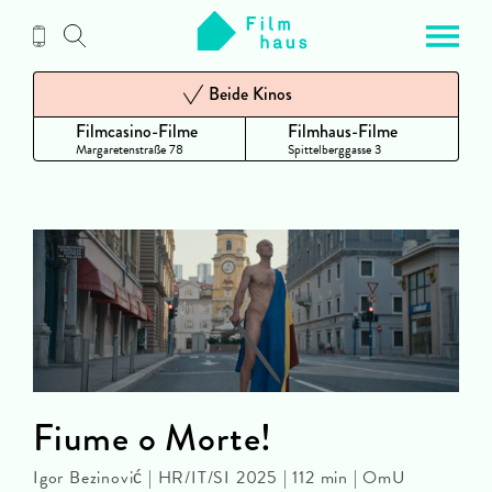
Zum
Inhalt
Beide Kinos
Filmcasino-Filme
Filmhaus-Filme
Margaretenstraße 78
Spittelberggasse 3
Fiume o Morte!
Igor Bezinović | HR/IT/SI 2025 | 112 min | OmU