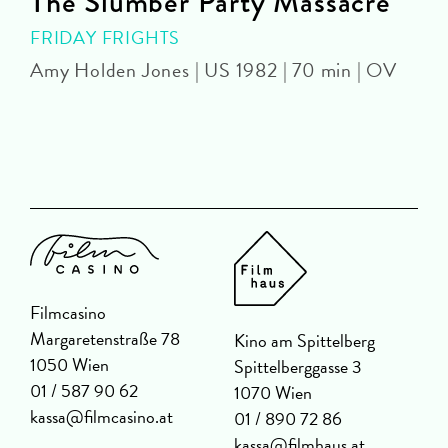
The Slumber Party Massacre
FRIDAY FRIGHTS
Amy Holden Jones | US 1982 | 70 min | OV
Z
Filmcasino
Margaretenstraße 78
Kino am Spittelberg
1050 Wien
Spittelberggasse 3
01 / 587 90 62
1070 Wien
kassa@filmcasino.at
01 / 890 72 86
kassa@filmhaus.at