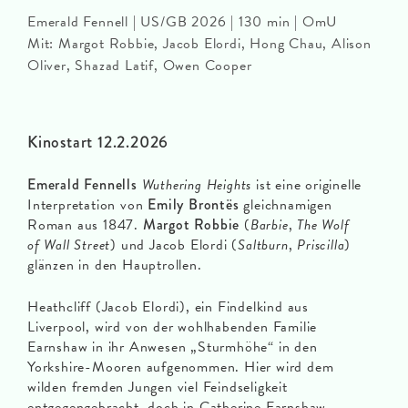
Emerald Fennell | US/GB 2026 | 130 min | OmU
Mit: Margot Robbie, Jacob Elordi, Hong Chau, Alison
Oliver, Shazad Latif, Owen Cooper
Kinostart 12.2.2026
Emerald Fennells
Wuthering Heights
ist eine originelle
Interpretation von
Emily Brontës
gleichnamigen
Roman aus 1847.
Margot Robbie
(
Barbie
,
The Wolf
of Wall Street
) und Jacob Elordi (
Saltburn
,
Priscilla
)
glänzen in den Hauptrollen.
Heathcliff (Jacob Elordi), ein Findelkind aus
Liverpool, wird von der wohlhabenden Familie
Earnshaw in ihr Anwesen „Sturmhöhe“ in den
Yorkshire-Mooren aufgenommen. Hier wird dem
wilden fremden Jungen viel Feindseligkeit
entgegengebracht, doch in Catherine Earnshaw