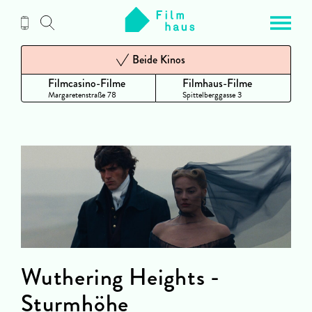
Zum
Inhalt
Beide Kinos
Filmcasino-Filme
Filmhaus-Filme
Margaretenstraße 78
Spittelberggasse 3
Wuthering Heights -
Sturmhöhe