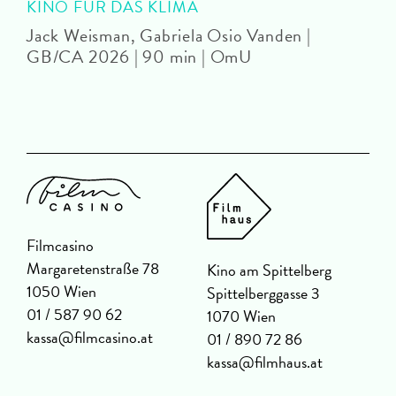
KINO FÜR DAS KLIMA
Jack Weisman, Gabriela Osio Vanden |
J
GB/CA 2026 | 90 min | OmU
Filmcasino
Margaretenstraße 78
Kino am Spittelberg
1050 Wien
Spittelberggasse 3
01 / 587 90 62
1070 Wien
kassa@filmcasino.at
01 / 890 72 86
kassa@filmhaus.at