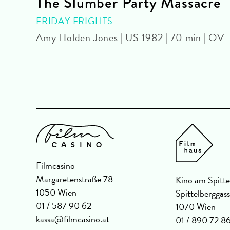
The Slumber Party Massacre
FRIDAY FRIGHTS
| 82
Amy Holden Jones | US 1982 | 70 min | OV
Filmcasino
Margaretenstraße 78
Kino am Spitte
1050 Wien
Spittelberggas
01 / 587 90 62
1070 Wien
kassa@filmcasino.at
01 / 890 72 8