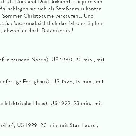
uch als Dick und Doof bekannt, stolpern von
al schlagen sie sich als Straßenmusikanten
 im Sommer Christbäume verkaufen… Und
ctric House
unabsichtlich das falsche Diplom
 obwohl er doch Botaniker ist!
f in tausend Nöten), US 1930, 20 min., mit
y
unfertige Fertighaus), US 1928, 19 min., mit
y
ollelektrische Haus), US 1922, 23 min., mit
äfte), US 1929, 20 min, mit Stan Laurel,