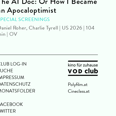
The AI Doc: Or How I Became
The
an Apocaloptimist
SPEC
Béla 
SPECIAL SCREENINGS
aniel Roher, Charlie Tyrell | US 2026 | 104
in | OV
CLUB LOG-IN
SUCHE
IMPRESSUM
DATENSCHUTZ
Polyfilm.at
MONATSFOLDER
Cineclass.at
FACEBOOK
TWITTER