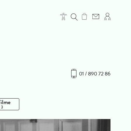
01 / 890 72 86
Filme
 3