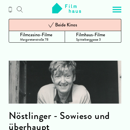
Zum
Inhalt
Beide Kinos
Filmcasino-Filme
Filmhaus-Filme
Margaretenstraße 78
Spittelberggasse 3
Nöstlinger - Sowieso und
überhaupt