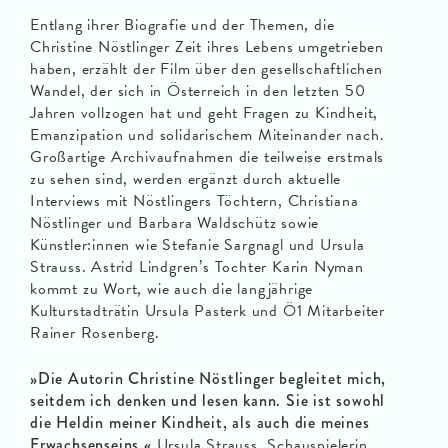
Entlang ihrer Biografie und der Themen, die
Christine Nöstlinger Zeit ihres Lebens umgetrieben
haben, erzählt der Film über den gesellschaftlichen
Wandel, der sich in Österreich in den letzten 50
Jahren vollzogen hat und geht Fragen zu Kindheit,
Emanzipation und solidarischem Miteinander nach.
Großartige Archivaufnahmen die teilweise erstmals
zu sehen sind, werden ergänzt durch aktuelle
Interviews mit Nöstlingers Töchtern, Christiana
Nöstlinger und Barbara Waldschütz sowie
Künstler:innen wie Stefanie Sargnagl und Ursula
Strauss. Astrid Lindgren’s Tochter Karin Nyman
kommt zu Wort, wie auch die langjährige
Kulturstadträtin Ursula Pasterk und Ö1 Mitarbeiter
Rainer Rosenberg.
»Die Autorin Christine Nöstlinger begleitet mich,
seitdem ich denken und lesen kann. Sie ist sowohl
die Heldin meiner Kindheit, als auch die meines
Erwachsenseins.«
Ursula Strauss, Schauspielerin