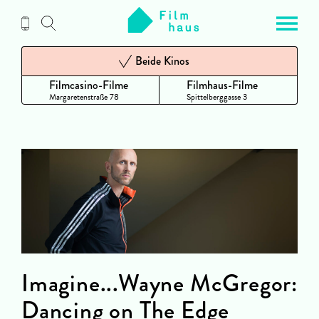
Zum
Inhalt
Beide Kinos
Filmcasino-Filme
Filmhaus-Filme
Margaretenstraße 78
Spittelberggasse 3
Imagine...Wayne McGregor:
Dancing on The Edge