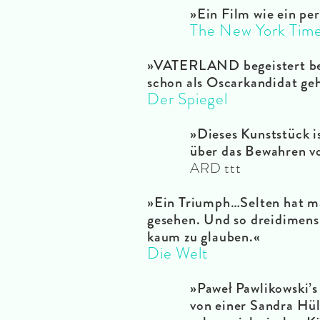
»Ein Film wie ein per
The New York Tim
»VATERLAND begeistert bei
schon als Oscarkandidat ge
Der Spiegel
»Dieses Kunststück i
über das Bewahren vo
ARD ttt
»Ein Triumph…Selten hat ma
gesehen. Und so dreidimens
kaum zu glauben.«
Die Welt
»Paweł Pawlikowski
von einer Sandra Hül