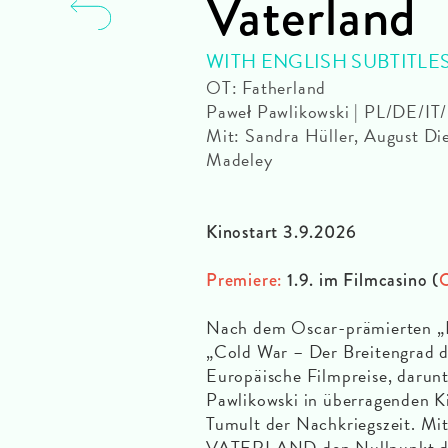
Vaterland
WITH ENGLISH SUBTITLE
OT: Fatherland
Paweł Pawlikowski | PL/DE/I
Mit: Sandra Hüller, August Die
Madeley
Kinostart 3.9.2026
Premiere:
1.9. im Filmcasino (
O
Nach dem Oscar-prämierten „I
„Cold War – Der Breitengrad d
Europäische Filmpreise, darunt
Pawlikowski in überragenden K
Tumult der Nachkriegszeit. Mit
VATERLAND den Nullpunkt der