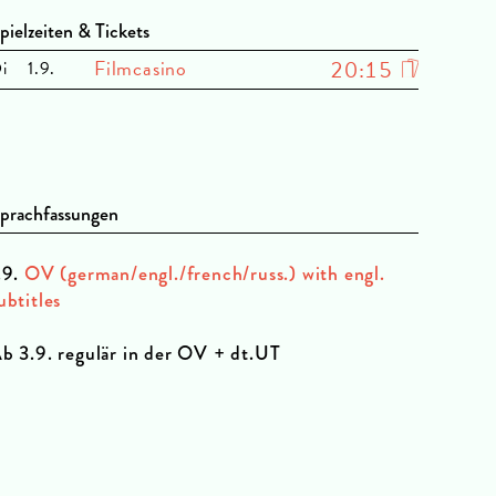
pielzeiten & Tickets
Filmcasino
20:15
i
1.9.
prachfassungen
.9.
OV (german/engl./french/russ.) with engl.
ubtitles
b 3.9. regulär in der OV + dt.UT