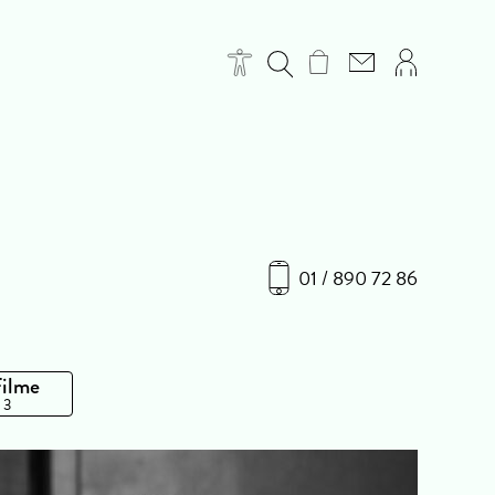
01 / 890 72 86
Filme
 3