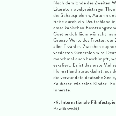
Nach dem Ende des Zweiten We
Literaturnobelpreisträger Tho
die Schauspielerin, Autorin und
Reise durch ein Deutschland i
amerikanischen Besatzungszone 
Goethe-Jubiläum wünscht man s
Grenze Worte des Trostes, de
aller Erzähler. Zwischen eupho
versierten Generälen wird Deuts
manchmal auch beschimpft, wäh
eskaliert. Es ist das erste Mal
Heimatland zurückkehrt, aus dem
die verwundete deutsche Seele, 
Zauberer, wie seine Kinder Tho
Innerste.
79. Internationale Filmfestspi
Pawlikowski)