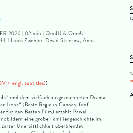
S
S
D
T/FR 2026 | 82 min | OmdU & OmeU
hl, Hanns Zischler, Devid Striesow, Anna
S
1
s
V + engl. subtitles!
)
A
da“ und dem vielfach ausgezeichneten Drama
er Liebe“ (Beste Regie in Cannes, fünf
er für den Besten Film) erzählt Paweł
inobildern eine große Familiengeschichte im
 zarter Unerbittlichkeit überblendet
 deutschen Geschichte mit dem Finale einer