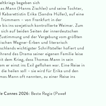
ltkriegs begeben sich
mas Mann (Hanns Zischler) und seine Tochter,
 Kabarettistin Erika (Sandra Hüller), auf eine
n Trümmern – von Frankfurt in der
bis ins sowjetisch kontrollierte Weimar. Zum
ich auf beiden Seiten der innerdeutschen
r Zustimmung und der Vergebung vom größten
rischen Wagner-Erben und literarisch
chlands wichtigster Schriftsteller hofiert und
rend das Drama seiner eigenen Familie leise
 seit dem Krieg, dass Thomas Mann in sein
 er einst ins Exil geflohen war. Eine Reise in
die heilen soll – sie wird für Erika und den
mas Mann oft nannten, zu einer Reise ins
Beste Regie (Paweł
ele Cannes 2026: