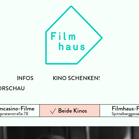
INFOS
KINO SCHENKEN!
ORSCHAU
mcasino-Filme
Filmhaus-
Beide Kinos
aretenstraße 78
Spittelberggasse