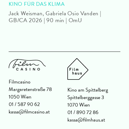
KINO FÜR DAS KLIMA
Jack Weisman, Gabriela Osio Vanden |
J
GB/CA 2026 | 90 min | OmU
Filmcasino
Margaretenstraße 78
Kino am Spittelberg
1050 Wien
Spittelberggasse 3
01 / 587 90 62
1070 Wien
kassa@filmcasino.at
01 / 890 72 86
kassa@filmhaus.at