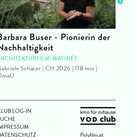
Barbara Buser - Pionierin der
Har
Nachhaltigkeit
SPEC
John 
ARCHITEKTURFILM-MATINÉE
abriele Schärer | CH 2026 | 118 min |
OmeU
CLUB LOG-IN
SUCHE
IMPRESSUM
DATENSCHUTZ
Polyfilm.at