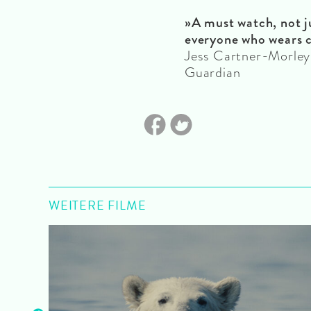
»A must watch, not ju
everyone who wears c
Jess Cartner-Morley,
Guardian
WEITERE FILME