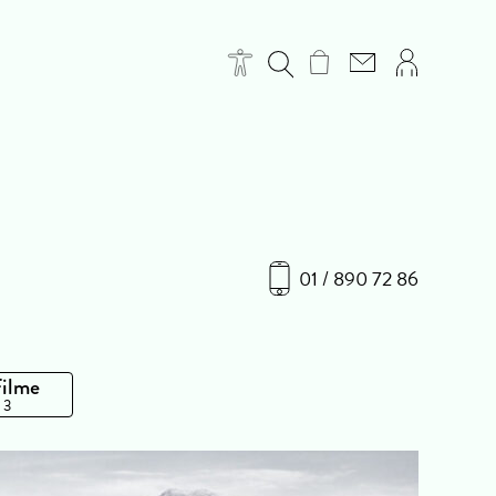
01 / 890 72 86
Filme
 3