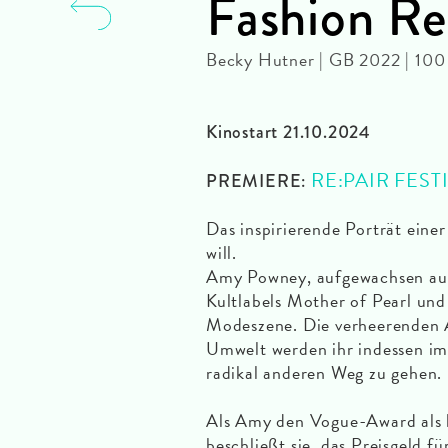
Fashion R
Becky Hutner | GB 2022 | 10
Kinostart 21.10.2024
RE:PAIR FEST
PREMIERE:
Das inspirierende Porträt eine
will.
Amy Powney, aufgewachsen auf 
Kultlabels Mother of Pearl und
Modeszene. Die verheerenden 
Umwelt werden ihr indessen im
radikal anderen Weg zu gehen.
Als Amy den Vogue-Award als b
beschließt sie, das Preisgeld f