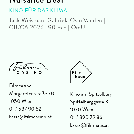
KINO FÜR DAS KLIMA
Jack Weisman, Gabriela Osio Vanden |
J
GB/CA 2026 | 90 min | OmU
Filmcasino
Margaretenstraße 78
Kino am Spittelberg
1050 Wien
Spittelberggasse 3
01 / 587 90 62
1070 Wien
kassa@filmcasino.at
01 / 890 72 86
kassa@filmhaus.at