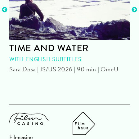
TIME AND WATER
WITH ENGLISH SUBTITLES
Sara Dosa | IS/US 2026 | 90 min | OmeU
P
Filmcasino