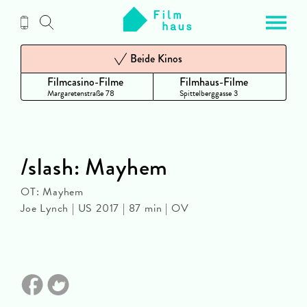
Zum
Inhalt
Beide Kinos
Filmcasino-Filme
Filmhaus-Filme
Margaretenstraße 78
Spittelberggasse 3
/slash: Mayhem
OT: Mayhem
Joe Lynch | US 2017 | 87 min | OV