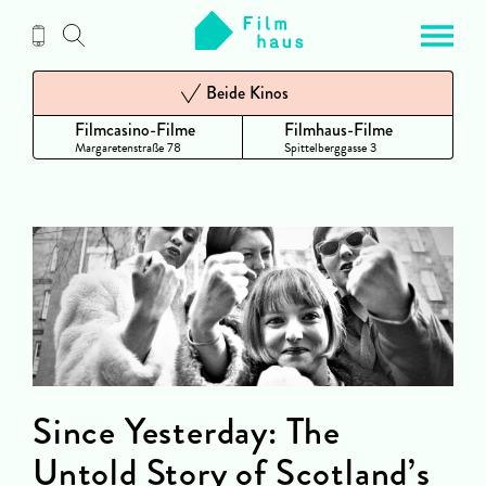
Zum
Inhalt
Beide Kinos
Filmcasino-Filme
Filmhaus-Filme
Margaretenstraße 78
Spittelberggasse 3
Since Yesterday: The
Untold Story of Scotland’s