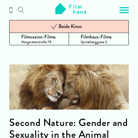
Zum
Inhalt
Beide Kinos
Filmcasino-Filme
Filmhaus-Filme
Margaretenstraße 78
Spittelberggasse 3
Second Nature: Gender and
Sexuality in the Animal