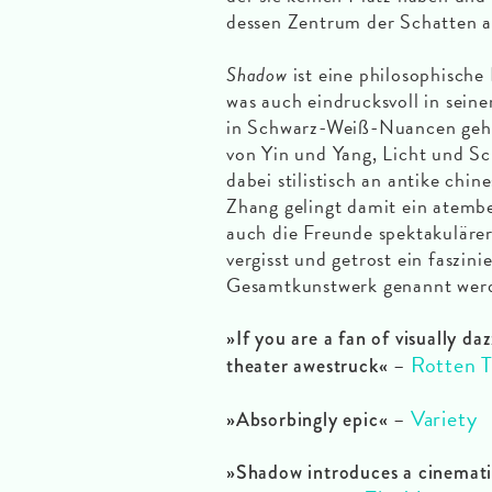
dessen Zentrum der Schatten a
Shadow
ist eine philosophische
was auch eindrucksvoll in sein
in Schwarz-Weiß-Nuancen gehalt
von Yin und Yang, Licht und Sc
dabei stilistisch an antike chi
Zhang gelingt damit ein atemb
auch die Freunde spektakulärer
vergisst und getrost ein faszi
Gesamtkunstwerk genannt wer
»If you are a fan of visually da
Rotten 
–
theater awestruck«
Variety
–
»Absorbingly epic«
»Shadow introduces a cinematic