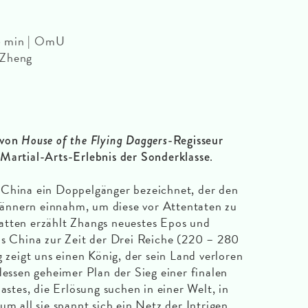
6 min | OmU
 Zheng
 von
House of the Flying Daggers
-Regisseur
.
Martial-Arts-Erlebnis der Sonderklasse
 China ein Doppelgänger bezeichnet, der den
ännern einnahm, um diese vor Attentaten zu
atten erzählt Zhangs neuestes Epos und
ns China zur Zeit der Drei Reiche (220 – 280
g zeigt uns einen König, der sein Land verloren
dessen geheimer Plan der Sieg einer finalen
lastes, die Erlösung suchen in einer Welt, in
um all sie spannt sich ein Netz der Intrigen,