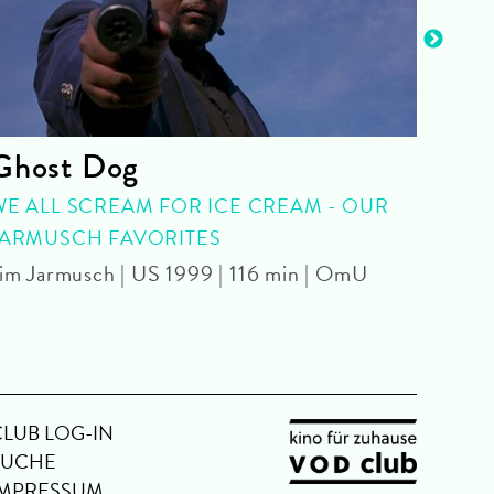
Ghost Dog
Bil
WE ALL SCREAM FOR ICE CREAM - OUR
FIL
JARMUSCH FAVORITES
2026 
im Jarmusch | US 1999 | 116 min | OmU
CLUB LOG-IN
SUCHE
IMPRESSUM