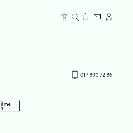
01 / 890 72 86
Filme
 3