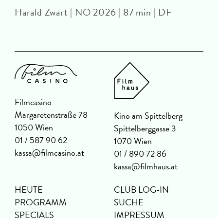
Harald Zwart | NO 2026 | 87 min | DF
D
Filmcasino
Margaretenstraße 78
Kino am Spittelberg
1050 Wien
Spittelberggasse 3
01 / 587 90 62
1070 Wien
kassa@filmcasino.at
01 / 890 72 86
kassa@filmhaus.at
HEUTE
CLUB LOG-IN
PROGRAMM
SUCHE
SPECIALS
IMPRESSUM