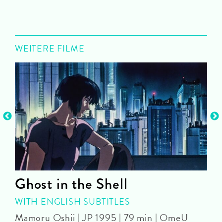
WEITERE FILME
n
Ghost in the Shell
WITH ENGLISH SUBTITLES
O
Mamoru Oshii | JP 1995 | 79 min | OmeU