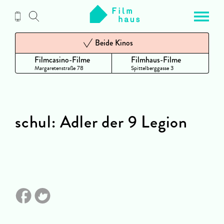
Zum
Inhalt
Beide Kinos
Filmcasino-Filme
Filmhaus-Filme
Margaretenstraße 78
Spittelberggasse 3
schul: Adler der 9 Legion