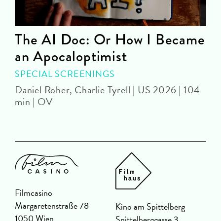
The AI Doc: Or How I Became
an Apocaloptimist
D
SPECIAL SCREENINGS
Daniel Roher, Charlie Tyrell | US 2026 | 104
min | OV
Filmcasino
Margaretenstraße 78
Kino am Spittelberg
1050 Wien
Spittelberggasse 3