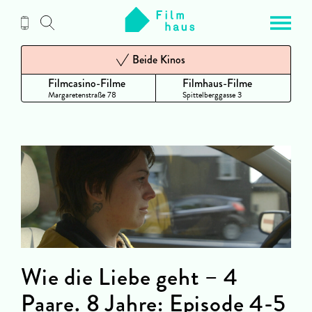
Zum
Inhalt
Beide Kinos
Filmcasino-Filme
Filmhaus-Filme
Margaretenstraße 78
Spittelberggasse 3
Wie die Liebe geht – 4
Paare. 8 Jahre: Episode 4-5