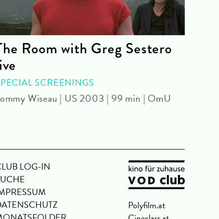
The Room with Greg Sestero
Mei
live
KIN
Sophi
SPECIAL SCREENINGS
ommy Wiseau | US 2003 | 99 min | OmU
CLUB LOG-IN
SUCHE
IMPRESSUM
DATENSCHUTZ
Polyfilm.at
MONATSFOLDER
Cineclass.at