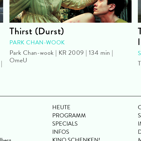
Thirst (Durst)
PARK CHAN-WOOK
Park Chan-wook | KR 2009 | 134 min |
OmeU
|
T
HEUTE
PROGRAMM
SPECIALS
INFOS
lberg
KINO SCHENKEN!