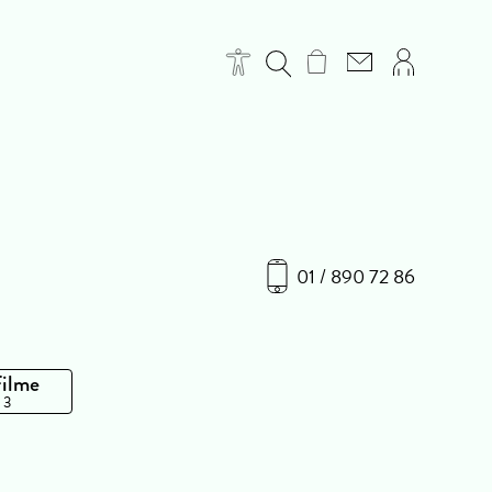
01 / 890 72 86
Filme
 3