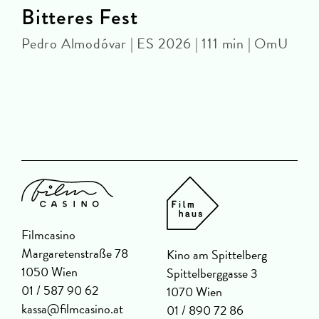
Bitteres Fest
Pedro Almodóvar | ES 2026 | 111 min | OmU
M
Filmcasino
Margaretenstraße 78
Kino am Spittelberg
1050 Wien
Spittelberggasse 3
01 / 587 90 62
1070 Wien
kassa@filmcasino.at
01 / 890 72 86