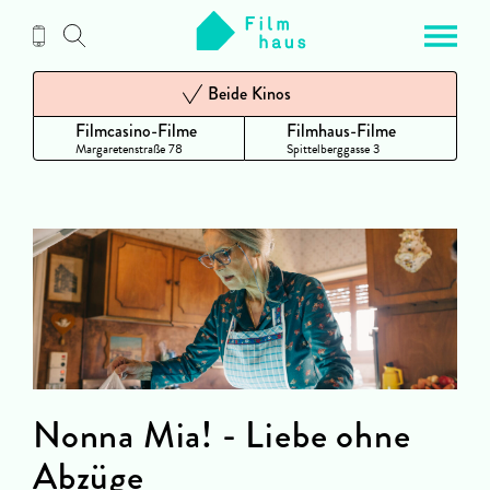
Zum
Inhalt
Beide Kinos
Filmcasino-Filme
Filmhaus-Filme
Margaretenstraße 78
Spittelberggasse 3
Nonna Mia! - Liebe ohne
Abzüge