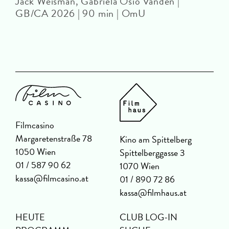
Jack Weisman, Gabriela Osio Vanden |
J
GB/CA 2026 | 90 min | OmU
Filmcasino
Margaretenstraße 78
Kino am Spittelberg
1050 Wien
Spittelberggasse 3
01 / 587 90 62
1070 Wien
kassa@filmcasino.at
01 / 890 72 86
kassa@filmhaus.at
HEUTE
CLUB LOG-IN