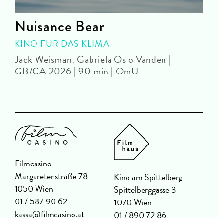
Nuisance Bear
KINO FÜR DAS KLIMA
Jack Weisman, Gabriela Osio Vanden |
J
GB/CA 2026 | 90 min | OmU
Filmcasino
Margaretenstraße 78
Kino am Spittelberg
1050 Wien
Spittelberggasse 3
01 / 587 90 62
1070 Wien
kassa@filmcasino.at
01 / 890 72 86