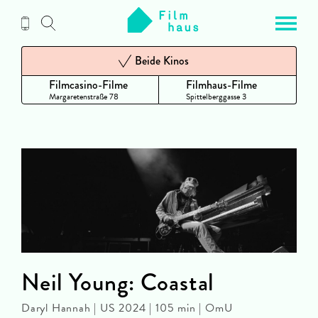
Zum
Inhalt
Beide Kinos
Filmcasino-Filme
Filmhaus-Filme
Margaretenstraße 78
Spittelberggasse 3
Neil Young: Coastal
Daryl Hannah | US 2024 | 105 min | OmU