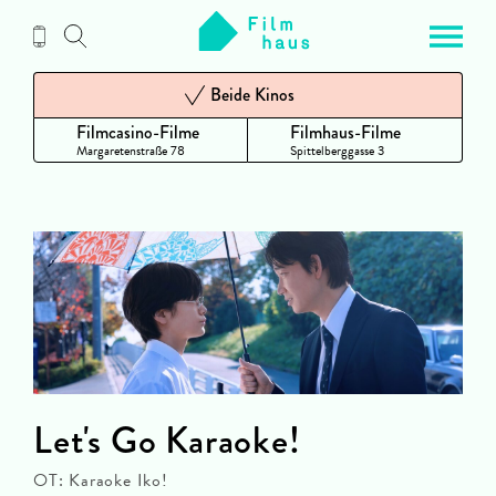
Zum
Inhalt
Beide Kinos
Filmcasino-Filme
Filmhaus-Filme
Margaretenstraße 78
Spittelberggasse 3
Let's Go Karaoke!
OT: Karaoke Iko!