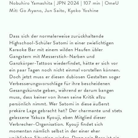
Nobuhiro Yamashita | JPN 2024 | 107 min | OmeU
Mit: Go Ayano, Jun Saito, Kyoko Yoshine
Dass sich der normalerweise zurückhaltende
Highschool-Schüler Satomi in einer zwielichtigen
Karaoke Bar mit einem wilden Haufen übler
Gangstern mit Messerstich-Narben und
Ganzkörper-Tattoos wiederfindet, hätte er sich vor
ein paar Tagen noch nicht einmal vorstellen können.
Doch jetzt muss er diesen dubiosen Gestalten sogar
Verbesserungsvorschläge für ihre bescheidenen
Gesangskünste geben, während er darum bangen
muss, dass keiner von ihnen seine Kritik allzu
persönlich nimmt. Wer Satomi in diese äußerst
prekäre Lage gebracht hat? Der charmante und stets
gelassene Yakuza Kyouji, eben Mitglied dieser
Verbrecher-Organisation. Kyouji findet sich
momentan nämlich selbst in der einer eher
unüblichen Situation wieder. Denn sein Boss ist ein